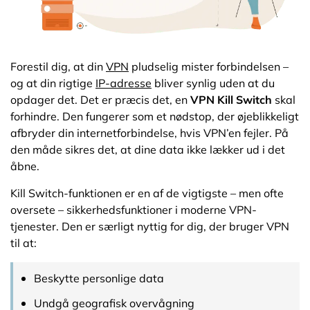
Sådan aktiverer du en VPN Kill Switch
Forestil dig, at din
VPN
pludselig mister forbindelsen –
Ofte stillede spørgsmål om VPN Kill Switches
og at din rigtige
IP-adresse
bliver synlig uden at du
opdager det. Det er præcis det, en
VPN Kill Switch
skal
forhindre. Den fungerer som et nødstop, der øjeblikkeligt
afbryder din internetforbindelse, hvis VPN’en fejler. På
den måde sikres det, at dine data ikke lækker ud i det
åbne.
Kill Switch-funktionen er en af de vigtigste – men ofte
oversete – sikkerhedsfunktioner i moderne VPN-
tjenester. Den er særligt nyttig for dig, der bruger VPN
til at:
Beskytte personlige data
Undgå geografisk overvågning