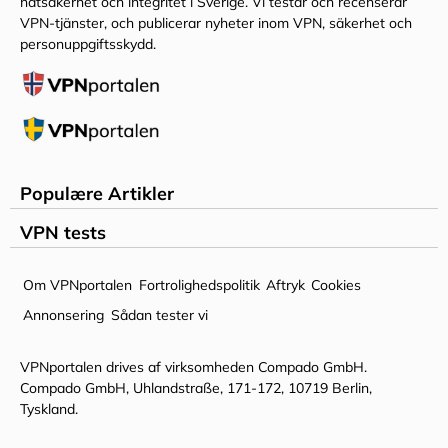
nätsäkerhet och integritet i Sverige. Vi testar och recenserar
VPN-tjänster, och publicerar nyheter inom VPN, säkerhet och
personuppgiftsskydd.
Populære Artikler
HVAD ER VPN ?
VPN tests
ER VPN LOVLIGT?
EXPRESSVPN
Om VPNportalen
Fortrolighedspolitik
Aftryk
Cookies
BEDSTE GRATIS VPN’ER
NORDVPN
Annonsering
Sådan tester vi
BEDSTE BILLIGE VPN’ER
PROTONVPN
SÅDAN SER DU BBC IPLAYER I DANMARK
SURFSHARK
VPNportalen drives af virksomheden Compado GmbH.
SÅDAN SER DU AMERIKANSK NETFLIX I DANMARK
Compado GmbH, Uhlandstraße, 171-172, 10719 Berlin,
CYBERGHOST
Tyskland.
SÅDAN SER DU PARAMOUNT+ I DANMARK
PRIVATE INTERNET ACCESS