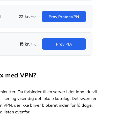
N
22 kr.
Prøv ProtonVPN
/md.
15 kr.
Prøv PIA
/md.
ix med VPN?
utter. Du forbinder til en server i det land, du vil
essen og viser dig det lokale katalog. Det svære er
n VPN, der ikke bliver blokeret inden for få dage.
a listen ovenfor