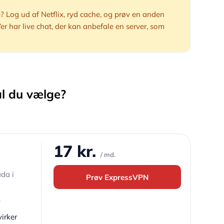
 Log ud af Netflix, ryd cache, og prøv en anden
er har live chat, der kan anbefale en server, som
al du vælge?
17 kr.
/ md.
da i
Prøv ExpressVPN
irker