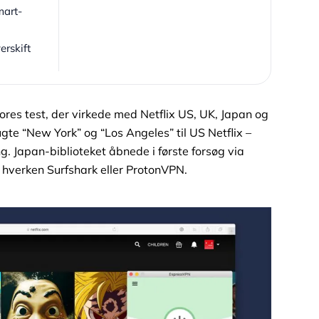
mart-
erskift
res test, der virkede med Netflix US, UK, Japan og
gte “New York” og “Los Angeles” til US Netflix –
. Japan-biblioteket åbnede i første forsøg via
d hverken Surfshark eller ProtonVPN.