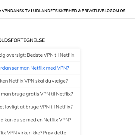
D VPN
DANSK TV I UDLANDET
SIKKERHED & PRIVATLIV
BLOG
OM OS
OLDSFORTEGNELSE
ig oversigt: Bedste VPN til Netflix
rdan ser man Netflix med VPN?
lken Netflix VPN skal du vælge?
man bruge gratis VPN til Netflix?
et lovligt at bruge VPN til Netflix?
d kan du se med en Netflix VPN?
lix VPN virker ikke? Prøv dette