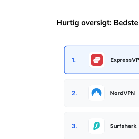
Hurtig oversigt: Bedste 
1.
ExpressV
2.
NordVPN
3.
Surfshark