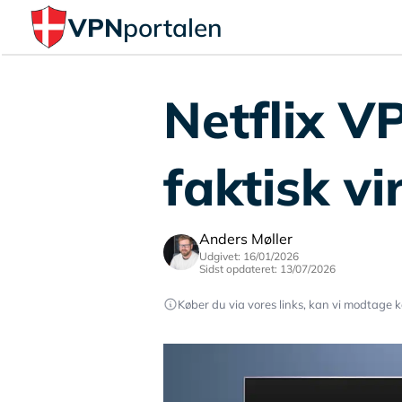
VPN
portalen
Netflix V
faktisk vi
Anders Møller
Udgivet: 16/01/2026
Sidst opdateret: 13/07/2026
Køber du via vores links, kan vi modtage k