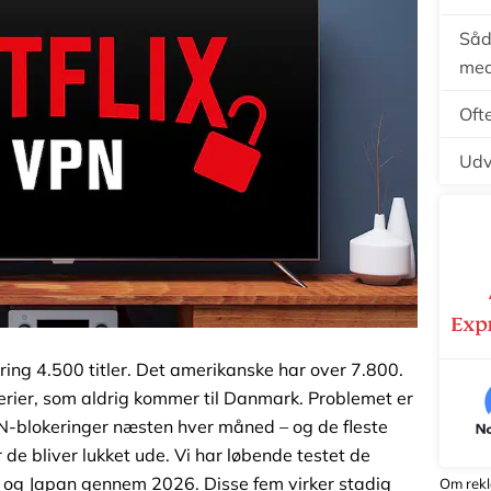
Såda
me
Oft
Udv
ing 4.500 titler. Det amerikanske har over 7.800.
erier, som aldrig kommer til Danmark. Problemet er
PN-blokeringer næsten hver måned – og de fleste
 de bliver lukket ude. Vi har løbende testet de
K og Japan gennem 2026. Disse fem virker stadig
Om rek