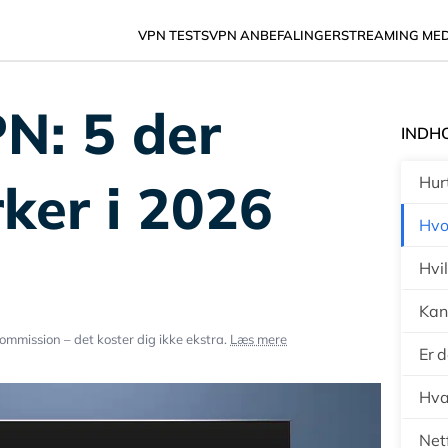
VPN TESTS
VPN ANBEFALINGER
STREAMING ME
PN: 5 der
INDH
rker i 2026
Hurt
Hvo
Hvi
Kan 
ommission – det koster dig ikke ekstra.
Læs mere
Er d
Hva
Netf