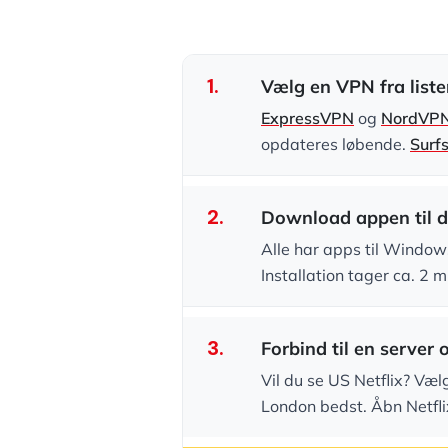
1.
Vælg en VPN fra liste
ExpressVPN
og
NordVP
opdateres løbende.
Surf
2.
Download appen til d
Alle har apps til Window
Installation tager ca. 2 m
3.
Forbind til en server 
Vil du se US Netflix? Væl
London bedst. Åbn Netflix