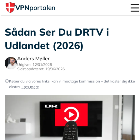
VPN
portalen
Sådan Ser Du DRTV i
Udlandet (2026)
Anders Møller
Udgivet: 12/01/2026
Sidst opdateret: 19/06/2026
Køber du via vores links, kan vi modtage kommission – det koster dig ikke
ekstra.
Læs mere