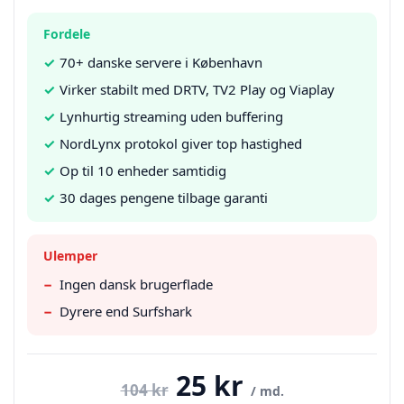
Fordele
✓
70+ danske servere i København
✓
Virker stabilt med DRTV, TV2 Play og Viaplay
✓
Lynhurtig streaming uden buffering
✓
NordLynx protokol giver top hastighed
✓
Op til 10 enheder samtidig
✓
30 dages pengene tilbage garanti
Ulemper
−
Ingen dansk brugerflade
−
Dyrere end Surfshark
25 kr
104 kr
/ md.