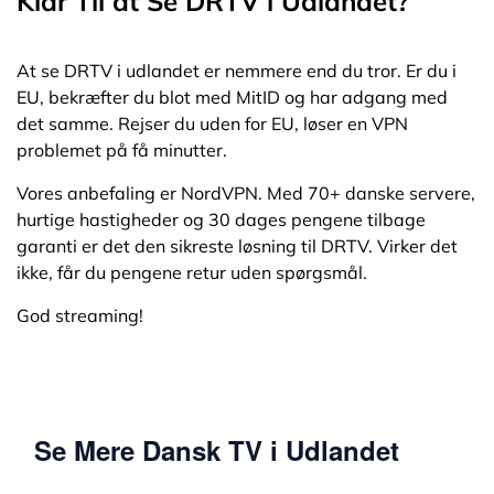
Klar Til at Se DRTV i Udlandet?
til dansk streaming i udlandet.
At se DRTV i udlandet er nemmere end du tror. Er du i
EU, bekræfter du blot med MitID og har adgang med
det samme. Rejser du uden for EU, løser en VPN
problemet på få minutter.
Vores anbefaling er NordVPN. Med 70+ danske servere,
hurtige hastigheder og 30 dages pengene tilbage
garanti er det den sikreste løsning til DRTV. Virker det
ikke, får du pengene retur uden spørgsmål.
God streaming!
Se Mere Dansk TV i Udlandet