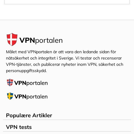
VPN
portalen
Målet med VPNportalen är att vara den ledande sidan för
nätsäkerhet och integritet i Sverige. Vi testar och recenserar
VPN-tjänster, och publicerar nyheter inom VPN, säkerhet och
personuppgiftsskydd.
Populære Artikler
HVAD ER VPN ?
VPN tests
ER VPN LOVLIGT?