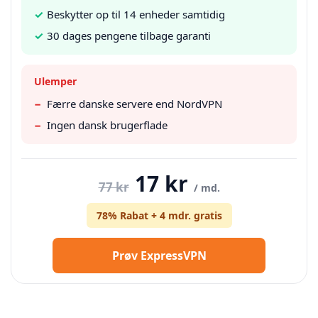
✓
Beskytter op til 14 enheder samtidig
✓
30 dages pengene tilbage garanti
Ulemper
−
Færre danske servere end NordVPN
−
Ingen dansk brugerflade
17 kr
77 kr
/ md.
78% Rabat + 4 mdr. gratis
Prøv ExpressVPN