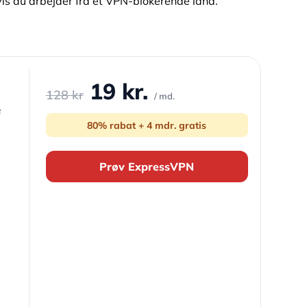
e hvis du arbejder fra et VPN-blokerende land.
19 kr.
128 kr
/ md.
e
80% rabat + 4 mdr. gratis
Prøv ExpressVPN