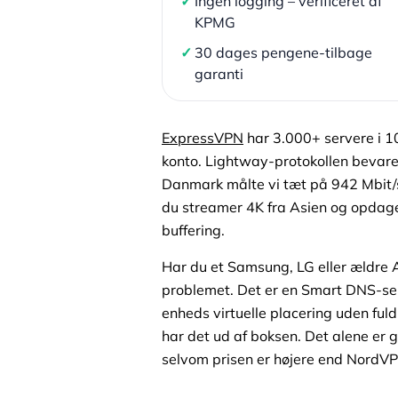
✓
Ingen logging – verificeret af
KPMG
✓
30 dages pengene-tilbage
garanti
ExpressVPN
har 3.000+ servere i 10
konto. Lightway-protokollen bevare
Danmark målte vi tæt på 942 Mbit/s p
du streamer 4K fra Asien og opdager
buffering.
Har du et Samsung, LG eller ældre
problemet. Det er en Smart DNS-ser
enheds virtuelle placering uden ful
har det ud af boksen. Det alene er g
selvom prisen er højere end NordVP