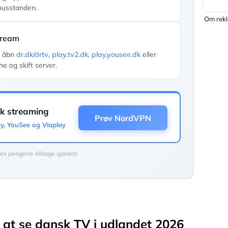
 husstanden.
Om rek
tream
g åbn
dr.dk/drtv
,
play.tv2.dk
,
play.yousee.dk
eller
he og skift server.
sk streaming
Prøv NordVPN
y, YouSee og Viaplay
es pengene-tilbage-garanti
or at se dansk TV i udlandet 2026