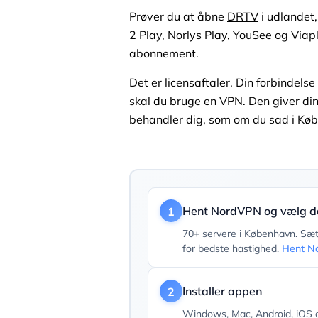
Prøver du at åbne
DRTV
i udlandet,
2 Play
,
Norlys Play
,
YouSee
og
Viap
abonnement.
Det er licensaftaler. Din forbindelse
skal du bruge en VPN. Den giver di
behandler dig, som om du sad i Kø
Hent NordVPN og vælg d
1
70+ servere i København. Sæt p
for bedste hastighed.
Hent N
Installer appen
2
Windows, Mac, Android, iOS o