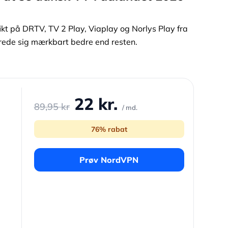
ikt på DRTV, TV 2 Play, Viaplay og Norlys Play fra
arede sig mærkbart bedre end resten.
22 kr.
89,95 kr
/ md.
76% rabat
Prøv NordVPN