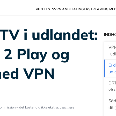
VPN TESTS
VPN ANBEFALINGER
STREAMING ME
TV i udlandet:
INDH
 2 Play og
VPN’
i u
Er d
med VPN
udl
DRT
vir
Såd
dit 
ommission – det koster dig ikke ekstra.
Læs mere