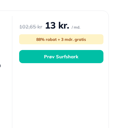
13 kr.
102,65 kr
/ md.
88% rabat + 3 mdr. gratis
Prøv Surfshark
O