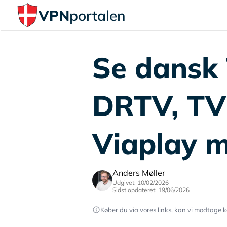
VPN
portalen
Se dansk 
DRTV, TV
Viaplay 
Anders Møller
Udgivet: 10/02/2026
Sidst opdateret: 19/06/2026
Køber du via vores links, kan vi modtage k