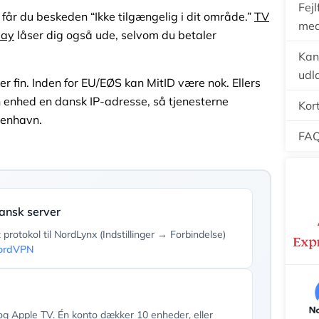
Fejl
 får du beskeden “Ikke tilgængelig i dit område.”
TV
med
lay
låser dig også ude, selvom du betaler
Kan
udl
 er fin. Inden for EU/EØS kan MitID være nok. Ellers
n enhed en dansk IP-adresse, så tjenesterne
Kor
benhavn.
FA
ansk server
rotokol til NordLynx (Indstillinger → Forbindelse)
ordVPN
g Apple TV. Én konto dækker 10 enheder, eller