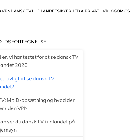
D VPN
DANSK TV I UDLANDET
SIKKERHED & PRIVATLIV
BLOG
OM OS
OLDSFORTEGNELSE
er, vi har testet for at se dansk TV
dlandet 2026
et lovligt at se dansk TV i
andet?
V: MitID-opsætning og hvad der
ker uden VPN
an ser du dansk TV i udlandet på
fjernsyn