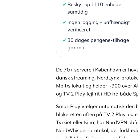
✓
Beskyt op til 10 enheder
samtidig
✓
Ingen logging – uafhængigt
verificeret
✓
30 dages pengene-tilbage
garanti
De 70+ servere i København er hove
dansk streaming. NordLynx-protoko
Mbit/s lokalt og holder ~900 over A
og TV 2 Play fejlfrit i HD fra både 
SmartPlay vælger automatisk den be
blokeret én aften på TV 2 Play, og et
Tyrkiet eller Kina, har NordVPN obf
NordWhisper-protokol, der forklæde