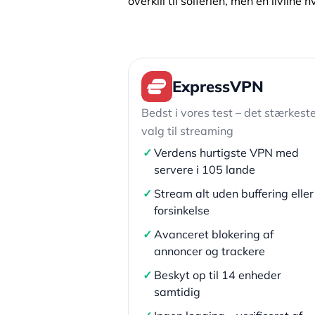
overkill til solferien, men en livlin
ExpressVPN
Bedst i vores test – det stærkest
valg til streaming
✓
Verdens hurtigste VPN med
servere i 105 lande
✓
Stream alt uden buffering eller
forsinkelse
✓
Avanceret blokering af
annoncer og trackere
✓
Beskyt op til 14 enheder
samtidig