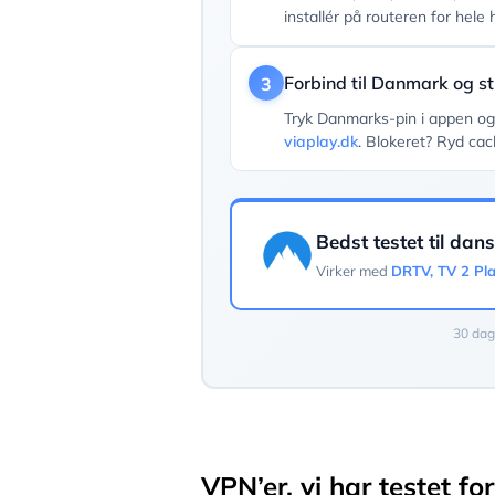
installér på routeren for hele
Forbind til Danmark og s
3
Tryk Danmarks-pin i appen o
viaplay.dk
. Blokeret? Ryd cac
Bedst testet til dan
Virker med
DRTV, TV 2 Pla
30 dag
VPN’er, vi har testet f