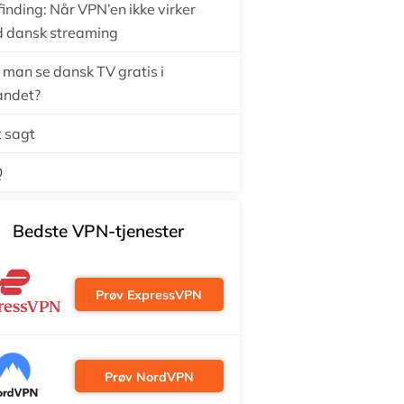
finding: Når VPN’en ikke virker
 dansk streaming
 man se dansk TV gratis i
andet?
t sagt
Q
Bedste VPN-tjenester
Prøv ExpressVPN
Prøv NordVPN