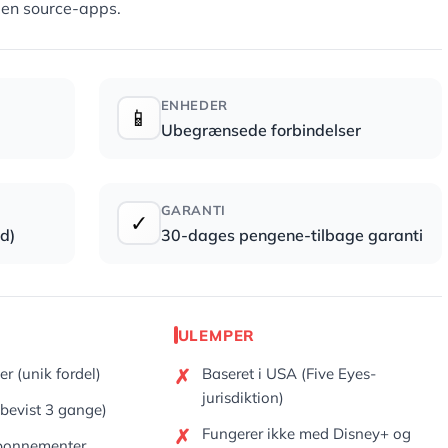
pen source-apps.
ENHEDER
📱
Ubegrænsede forbindelser
GARANTI
✓
d)
30-dages pengene-tilbage garanti
ULEMPER
r (unik fordel)
Baseret i USA (Five Eyes-
jurisdiktion)
(bevist 3 gange)
Fungerer ikke med Disney+ og
 abonnementer