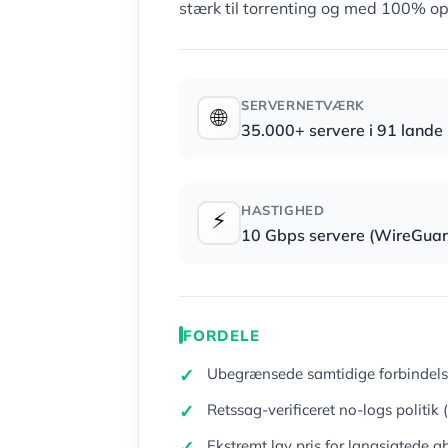
stærk til torrenting og med 100% o
SERVERNETVÆRK
🌐
35.000+ servere i 91 lande
HASTIGHED
⚡
10 Gbps servere (WireGuar
FORDELE
Ubegrænsede samtidige forbindelse
Retssag-verificeret no-logs politik 
Ekstremt lav pris for langsigtede