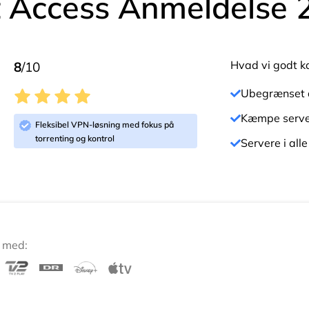
et Access Anmeldelse
Hvad vi godt ka
8
/10
Ubegrænset a
Kæmpe serve
Fleksibel VPN-løsning med fokus på
torrenting og kontrol
Servere i all
 med: