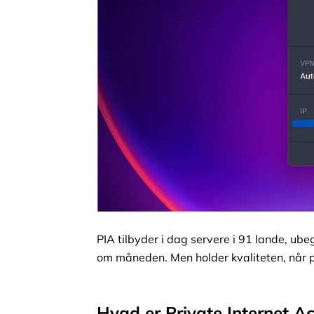
PIA tilbyder i dag servere i 91 lande, ub
om måneden. Men holder kvaliteten, når pri
Hvad er Private Internet A