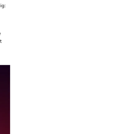
ig:
e
t