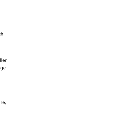
pe
ller
ige
re,