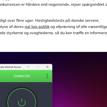
onkurrencen er hårdere end nogensinde, rejser spørgsmålet s
ndigt over flere uger. Hastighedstests på danske servere,
alyse af deres
nul-log-politik
og afprøvning af alle væsentlig
åde styrkerne og svaghederne, så du kan træffe en informere