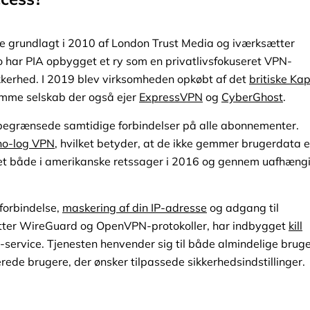
te grundlagt i 2010 af London Trust Media og iværksætter
 har PIA opbygget et ry som en privatlivsfokuseret VPN-
ikkerhed. I 2019 blev virksomheden opkøbt af det
britiske Ka
amme selskab der også ejer
ExpressVPN
og
CyberGhost
.
 ubegrænsede samtidige forbindelser på alle abonnementer.
no-log VPN
, hvilket betyder, at de ikke gemmer brugerdata e
iceret både i amerikanske retssager i 2016 og gennem uafhæng
tforbindelse,
maskering af din IP-adresse
og adgang til
tøtter WireGuard og OpenVPN-protokoller, har indbygget
kill
-service. Tjenesten henvender sig til både almindelige bruge
erede brugere, der ønsker tilpassede sikkerhedsindstillinger.