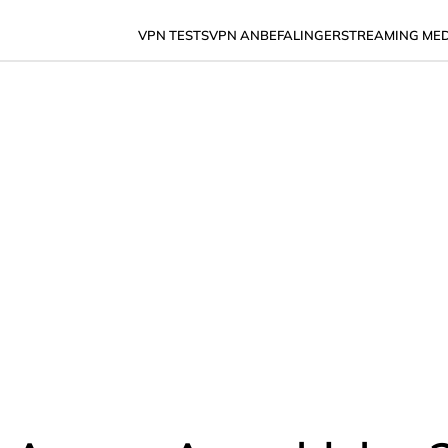
VPN TESTS
VPN ANBEFALINGER
STREAMING ME