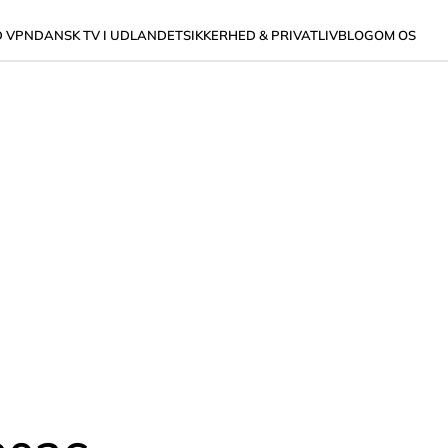
D VPN
DANSK TV I UDLANDET
SIKKERHED & PRIVATLIV
BLOG
OM OS