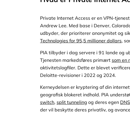
Private Internet Access er en VPN-tjenes
Andrew Lee. Med base i Denver, Colorado
udbyder, der prioriterer anonymitet og s
Technologies for 95,5 millioner dollars
, s
PIA tilbyder i dag servere i 91 lande og
Tjenesten markedsføres primært
som en 
aktivitetslogfiler. Dette er blevet verif
Deloitte-revisioner i 2022 og 2024.
Kerneydelsen er kryptering af din interne
geografisk blokeret indhold. PIA unders
switch
,
split tunneling
og deres egen
DNS
der vil beskytte deres privatliv, og avanc