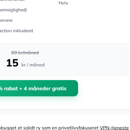
Hulu
nemsigtighed)
servere
ction inkluderet
89 kr/måned
15
kr / måned
 rabat + 4 måneder gratis
bygget et solidt ry som en privatlivsfokuseret
VPN-tjeneste