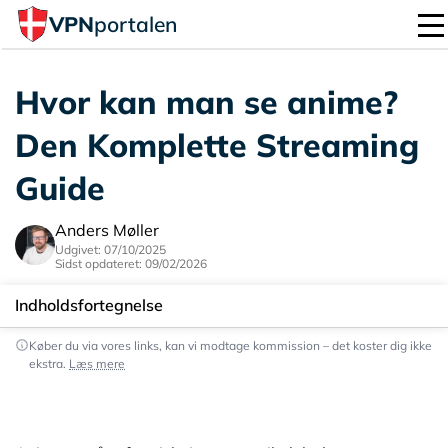
VPN
portalen
Hvor kan man se anime?
Den Komplette Streaming
Guide
Anders Møller
Udgivet: 07/10/2025
Sidst opdateret: 09/02/2026
Indholdsfortegnelse
Køber du via vores links, kan vi modtage kommission – det koster dig ikke
De 3 Bedste Anime Streamingtjenester med Dansk
ekstra.
Læs mere
Tilgængelighed
VPN Er Din Nøgle til Det Globale Anime-Bibliotek