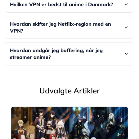
Ja, mange bruger VPN til at tilgå Crunchyrolls
Hvilken VPN er bedst til anime i Danmark?
regionale kataloger. Vælg en hurtig, stabil udbyder
og forbind til en server i det land, der har titlerne.
Vælg en VPN med høje hastigheder, mange
Hvordan skifter jeg Netflix-region med en
regioner og pålidelige apps. I vores tests klarer
VPN?
ExpressVPN, NordVPN og Surfshark sig bedst til
streaming af anime.
Åbn VPN-appen, vælg en server i det ønskede
Hvordan undgår jeg buffering, når jeg
land, og start Netflix. Hvis indholdet ikke
streamer anime?
opdateres, ryd cache eller genstart appen.
Brug en hurtig VPN-protokol (fx
Lightway/WireGuard), vælg en nær server, og brug
kablet net eller 5 GHz Wi-Fi. Luk
Udvalgte Artikler
båndbreddekrævende apps i baggrunden.