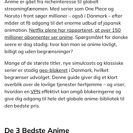
Anime er gået fra nicheinteresse til globalt
streamingfænomen. Med serier som One Piece og
Hvor Finder Du De Største Titler: One Piece, Naruto & Dragon
Naruto i front søger millioner – også i Danmark – efter
Ball Z
måder at få adgang til det enorme udbud af japansk
animation.
Netflix alene har rapporteret, at over 150
millioner abonnenter ser anime
. Spørgsmålet for danske
Gratis og Billig Anime Streaming: Lovlige Måder at Spare
Penge På
seere er dog stadig: hvor kan man se anime lovligt,
billigt og uden begrænsninger?
Konklusion: Den Mest Omkostningseffektive Vej til Anime-
Mange af de største titler, nye simulcasts og klassiske
Maraton
serier er stadig
geo-blokeret
i Danmark, hvilket
begrænser udvalget. Denne guide giver dig et klart
overblik over de lovlige tjenester herhjemme – og viser,
FAQ
hvordan en
VPN
effektivt kan omgå blokeringerne og
give dig adgang til hele det globale anime-bibliotek til
Udvalgte Artikler
den bedste pris.
De 3 Bedste Anime