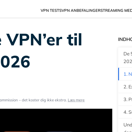
VPN TESTS
VPN ANBEFALINGER
STREAMING ME
 VPN’er til
INDH
2026
De 5
20
1. 
2. 
3. 
ommission – det koster dig ikke ekstra.
Læs mere
4. S
Und