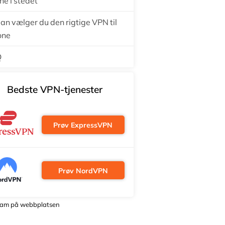
ne i stedet
an vælger du den rigtige VPN til
one
Q
Bedste VPN-tjenester
Prøv ExpressVPN
Prøv NordVPN
lam på webbplatsen