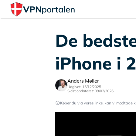
VPN
portalen
De bedste
iPhone i 
Anders Møller
Udgivet: 15/12/2025
Sidst opdateret: 09/02/2026
Køber du via vores links, kan vi modtage k