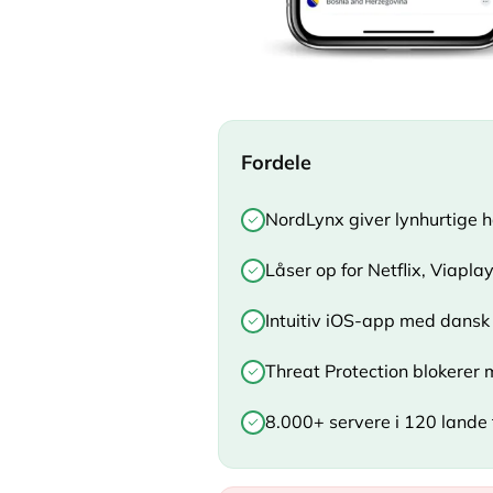
Fordele
NordLynx giver lynhurtige 
Låser op for Netflix, Viap
Intuitiv iOS-app med dansk 
Threat Protection blokerer
8.000+ servere i 120 lande