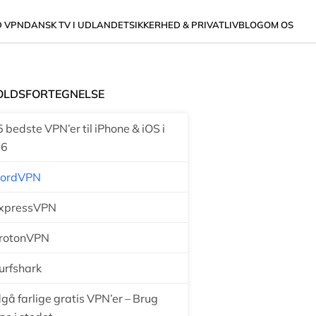
D VPN
DANSK TV I UDLANDET
SIKKERHED & PRIVATLIV
BLOG
OM OS
OLDSFORTEGNELSE
 bedste VPN’er til iPhone & iOS i
26
NordVPN
ExpressVPN
ProtonVPN
urfshark
gå farlige gratis VPN’er – Brug