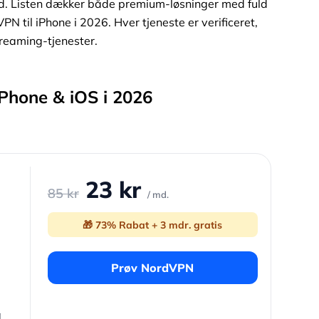
ed. Listen dækker både premium-løsninger med fuld
PN til iPhone i 2026. Hver tjeneste er verificeret,
reaming-tjenester.
iPhone & iOS i 2026
23 kr
85 kr
/ md.
🎁 73% Rabat + 3 mdr. gratis
Prøv NordVPN
g