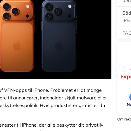
den
Såd
iPh
FA
af VPN-apps til iPhone. Problemet er, at mange
ere til annoncører, indeholder skjult malware eller
skyttelsespolitik. Hvis produktet er gratis, er du
Om rek
ester til iPhone, der alle beskytter dit privatliv