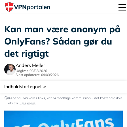
VPN
portalen
Kan man være anonym på
OnlyFans? Sådan gør du
det rigtigt
Anders Møller
Udgivet: 09/03/2026
Sidst opdateret: 09/03/2026
Indholdsfortegnelse
Køber du via vores links, kan vi modtage kommission – det koster dig ikke
Hvad betyder “anonym” egentlig på OnlyFans?
ekstra.
Læs mere
Som fan: Sådan holder du dig anonym trin for trin