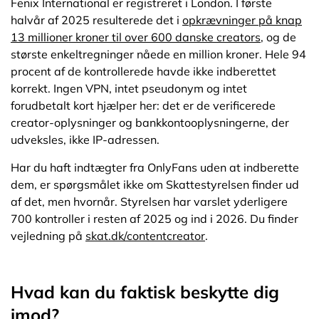
Fenix International er registreret i London. I første
halvår af 2025 resulterede det i
opkrævninger på knap
13 millioner kroner til over 600 danske creators
, og de
største enkeltregninger nåede en million kroner. Hele 94
procent af de kontrollerede havde ikke indberettet
korrekt. Ingen VPN, intet pseudonym og intet
forudbetalt kort hjælper her: det er de verificerede
creator-oplysninger og bankkontooplysningerne, der
udveksles, ikke IP-adressen.
Har du haft indtægter fra OnlyFans uden at indberette
dem, er spørgsmålet ikke om Skattestyrelsen finder ud
af det, men hvornår. Styrelsen har varslet yderligere
700 kontroller i resten af 2025 og ind i 2026. Du finder
vejledning på
skat.dk/contentcreator
.
Hvad kan du faktisk beskytte dig
imod?