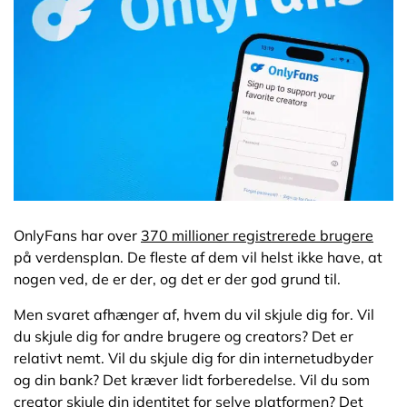
Som creator: Hvad kan du faktisk skjule?
Betaling uden at efterlade spor
Risici du ikke kan sætte dig ud over
Hvad kan du faktisk beskytte dig imod?
Ofte stillede spørgsmål
OnlyFans har over
370 millioner registrerede brugere
på verdensplan. De fleste af dem vil helst ikke have, at
nogen ved, de er der, og det er der god grund til.
Men svaret afhænger af, hvem du vil skjule dig for. Vil
du skjule dig for andre brugere og creators? Det er
relativt nemt. Vil du skjule dig for din internetudbyder
og din bank? Det kræver lidt forberedelse. Vil du som
creator skjule din identitet for selve platformen? Det