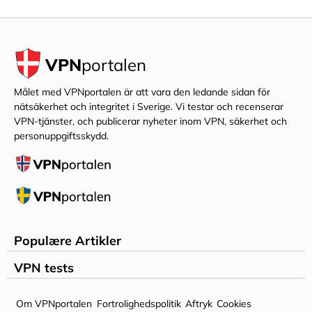
VPN
portalen
Målet med VPNportalen är att vara den ledande sidan för
nätsäkerhet och integritet i Sverige. Vi testar och recenserar
VPN-tjänster, och publicerar nyheter inom VPN, säkerhet och
personuppgiftsskydd.
Populære Artikler
HVAD ER VPN ?
VPN tests
ER VPN LOVLIGT?
EXPRESSVPN
Om VPNportalen
Fortrolighedspolitik
Aftryk
Cookies
BEDSTE GRATIS VPN’ER
NORDVPN