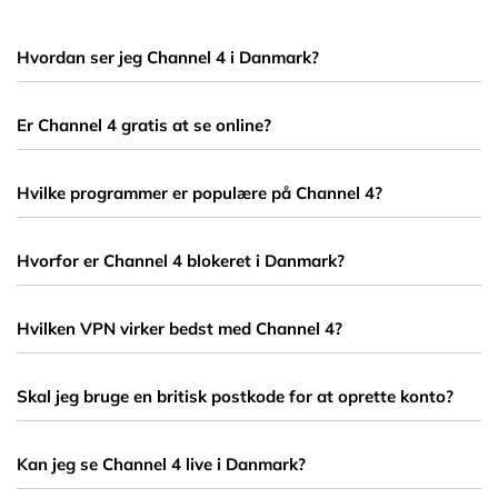
Hvordan ser jeg Channel 4 i Danmark?
Du skal bruge en VPN med britiske servere. Når du opretter
forbindelse til en server i Storbritannien, kan du tilgå
Er Channel 4 gratis at se online?
Channel4.com som var du der fysisk.
Ja, Channel 4 er en gratis, reklamefinansieret streamingtjeneste.
Du skal blot oprette en konto for at få adgang.
Hvilke programmer er populære på Channel 4?
Populære titler inkluderer The Great British Bake Off, Derry Girls,
Gogglebox, Taskmaster og 24 Hours in Police Custody.
Hvorfor er Channel 4 blokeret i Danmark?
Tjenesten har kun licens til at vise indhold i Storbritannien. Derfor
bruges geoblokering til at forhindre adgang fra andre lande.
Hvilken VPN virker bedst med Channel 4?
ExpressVPN, NordVPN og CyberGhost er kendt for at fungere
godt med Channel 4 og andre britiske streamingtjenester.
Skal jeg bruge en britisk postkode for at oprette konto?
Ja, under oprettelsen bliver du bedt om at indtaste en britisk
postkode. Du kan bruge fx “W1A 1AA”.
Kan jeg se Channel 4 live i Danmark?