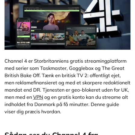
Hvad er Channel 4?
Hvad kan du se på Channel 4?
Channel 4 gratis vs. Channel 4+ (betalt abonnement)
Fejlfinding: Når Channel 4 ikke virker med VPN
Channel 4 er Storbritanniens gratis streamingplatform
med serier som Taskmaster, Gogglebox og The Great
British Bake Off. Tænk en britisk TV 2: offentligt ejet,
Afslutning
men reklamefinansieret og med et skarpere redaktionelt
mandat end DR. Tjenesten er geo-blokeret uden for UK,
FAQ – Channel 4 Danmark
men med en
VPN
og en gratis konto kan du streame alt
indholdet fra Danmark på få minutter. Denne guide
viser dig præcis hvordan.
Udvalgte Artikler