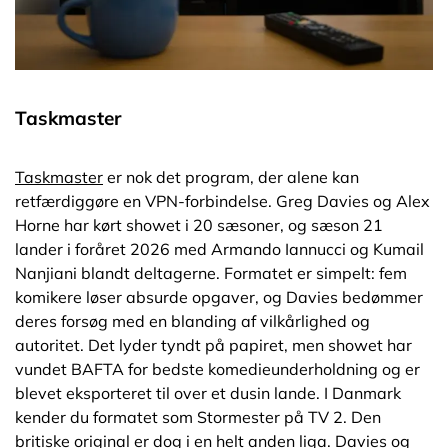
Taskmaster
Taskmaster
er nok det program, der alene kan
retfærdiggøre en VPN-forbindelse. Greg Davies og Alex
Horne har kørt showet i 20 sæsoner, og sæson 21
lander i foråret 2026 med Armando Iannucci og Kumail
Nanjiani blandt deltagerne. Formatet er simpelt: fem
komikere løser absurde opgaver, og Davies bedømmer
deres forsøg med en blanding af vilkårlighed og
autoritet. Det lyder tyndt på papiret, men showet har
vundet BAFTA for bedste komedieunderholdning og er
blevet eksporteret til over et dusin lande. I Danmark
kender du formatet som Stormester på TV 2. Den
britiske original er dog i en helt anden liga. Davies og