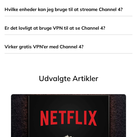
Ja, med en VPN kan du også se Channel 4 live – ikke kun on-
demand indhold.
Hvilke enheder kan jeg bruge til at streame Channel 4?
Du kan bruge PC, Mac, smartphone, tablet, smart-TV og tv-
bokse. VPN’en skal dog understøtte den valgte enhed.
Er det lovligt at bruge VPN til at se Channel 4?
Ja, det er lovligt at bruge en VPN i Danmark. Channel 4s vilkår
kan dog nævne begrænsninger ved brug fra udlandet.
Virker gratis VPN’er med Channel 4?
Som regel nej. Gratis VPN’er bliver ofte blokeret og tilbyder ikke
stabile forbindelser til streaming.
Udvalgte Artikler