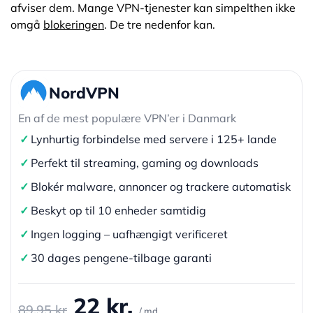
afviser dem. Mange VPN-tjenester kan simpelthen ikke
omgå
blokeringen
. De tre nedenfor kan.
NordVPN
En af de mest populære VPN’er i Danmark
✓
Lynhurtig forbindelse med servere i 125+ lande
✓
Perfekt til streaming, gaming og downloads
✓
Blokér malware, annoncer og trackere automatisk
✓
Beskyt op til 10 enheder samtidig
✓
Ingen logging – uafhængigt verificeret
✓
30 dages pengene-tilbage garanti
22 kr.
89,95 kr
/ md.