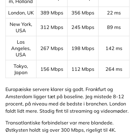
m, Holland
London, UK
389 Mbps
356 Mbps
22 ms
New York,
312 Mbps
245 Mbps
89 ms
USA
Los
Angeles,
267 Mbps
198 Mbps
142 ms
USA
Tokyo,
156 Mbps
112 Mbps
264 ms
Japan
Europæiske servere klarer sig godt. Frankfurt og
Amsterdam ligger tæt på baseline. Jeg mistede 8-12
procent, på niveau med de bedste i branchen. London
faldt lidt mere. Stadig fint til streaming og videomøder.
Transatlantiske forbindelser var mere blandede.
Østkysten holdt sig over 300 Mbps, rigeligt til 4K.