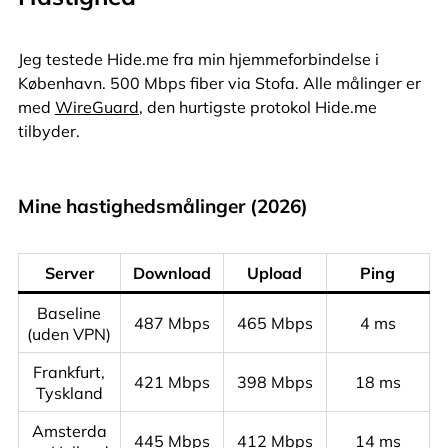
Jeg testede Hide.me fra min hjemmeforbindelse i
København. 500 Mbps fiber via Stofa. Alle målinger er
med
WireGuard
, den hurtigste protokol Hide.me
tilbyder.
Mine hastighedsmålinger (2026)
Server
Download
Upload
Ping
Baseline
487 Mbps
465 Mbps
4 ms
(uden VPN)
Frankfurt,
421 Mbps
398 Mbps
18 ms
Tyskland
Amsterda
445 Mbps
412 Mbps
14 ms