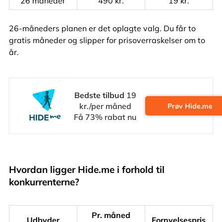
26 måneder
490 kr.
19 kr.
26-måneders planen er det oplagte valg. Du får to
gratis måneder og slipper for prisoverraskelser om to
år.
Bedste tilbud
19
kr./per måned
Prøv Hide.me
Få 73% rabat nu
Hvordan ligger Hide.me i forhold til
konkurrenterne?
Pr. måned
Udbyder
Fornyelsespris