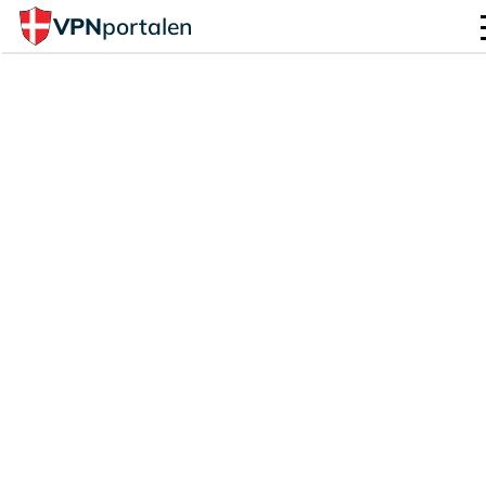
VPN
portalen