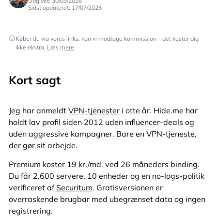
Udgivet: 30/03/2026
Sidst opdateret: 17/07/2026
Køber du via vores links, kan vi modtage kommission – det koster dig
ikke ekstra.
Læs mere
Kort sagt
Jeg har anmeldt
VPN-tjenester
i otte år. Hide.me har
holdt lav profil siden 2012 uden influencer-deals og
uden aggressive kampagner. Bare en VPN-tjeneste,
der gør sit arbejde.
Premium koster 19 kr./md. ved 26 måneders binding.
Du får 2.600 servere, 10 enheder og en no-logs-politik
verificeret af
Securitum
. Gratisversionen er
overraskende brugbar med ubegrænset data og ingen
registrering.