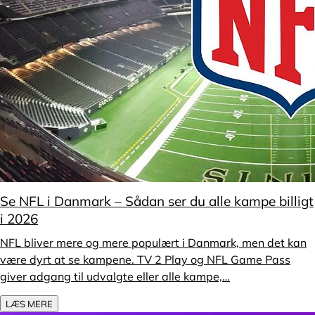
Se NFL i Danmark – Sådan ser du alle kampe billigt
i 2026
NFL bliver mere og mere populært i Danmark, men det kan
være dyrt at se kampene. TV 2 Play og NFL Game Pass
giver adgang til udvalgte eller alle kampe,…
LÆS MERE