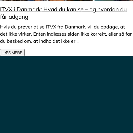
ITVX i Danmark: Hvad du kan se – og hvordan du
får adgang
Hvis du prøver at se ITVX fra Danmark, vil du opdage, at
det ikke virker. Enten indlæses siden ikke korrekt, eller så får
du besked om, at indholdet ikke er…
LÆS MERE