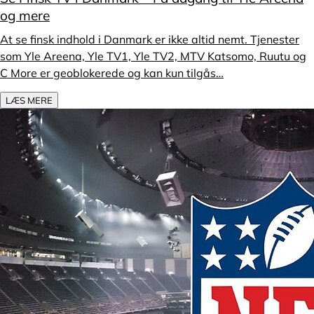
og mere
At se finsk indhold i Danmark er ikke altid nemt. Tjenester
som Yle Areena, Yle TV1, Yle TV2, MTV Katsomo, Ruutu og
C More er geoblokerede og kan kun tilgås…
LÆS MERE