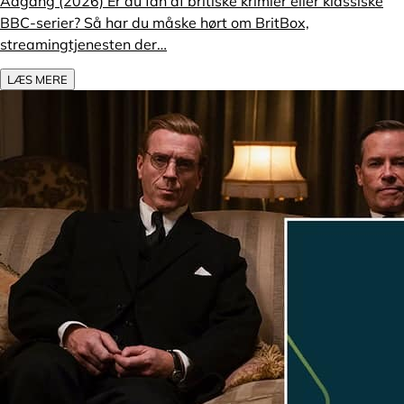
Adgang (2026) Er du fan af britiske krimier eller klassiske
BBC-serier? Så har du måske hørt om BritBox,
streamingtjenesten der…
LÆS MERE